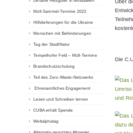
Ukraine Hilfsgüter in Moldawien
Über di
Entwic
Müll-Sammel-Termine 2022
Teilne
Hilfslieferungen für die Ukraine
kostenl
Menschen mit Behinderungen
Tag der StadtNatur
Tempelhofer Feld – Müll-Termine
Die C.U
Brandschutzschulung
Teil des Zero-Waste-Netzwerks
Ehrenamtliches Engagement
Lesen und Schreiben lernen
CUBA erhält Spende
Weltalphatag
Alternativ genutztes Altpapier