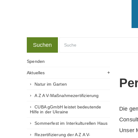
Suchen
Spenden
Aktuelles
Per
Natur im Garten
A Z A V-Maßnahmezertifizierung
CUBA gGmbH leistet bedeutende
Die gem
Hilfe in der Ukraine
Consult
Sommerfest im Interkulturellen Haus
Unser M
Rezertifizierung der A Z A V-