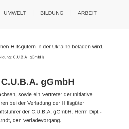
.B.A. gGmbH an die Initiative »Humanitäre
UMWELT
BILDUNG
ARBEIT
von Freiwilligen des Ruricher Hilfswerk-OST
bbildung: C.U.B.A. gGmbH)
r C.U.B.A. gGmbH
chsen, sowie ein Vertreter der Initiative
en bei der Verladung der Hilfsgüter
tsführer der C.U.B.A. gGmbH, Herrn Dipl.-
Arndt, den Verladevorgang.