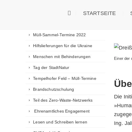
Weitere Ukraine-Hilfsgüter
Ebenfal
STARTSEITE
15. Berliner Freiwilligenbörse
Ukraine
Ukraine Hilfsgüter in Moldawien
e. V. –
Müll-Sammel-Termine 2022
Hilfslieferungen für die Ukraine
Menschen mit Behinderungen
Einer der
Tag der StadtNatur
Tempelhofer Feld – Müll-Termine
Übe
Brandschutzschulung
Die Ini
Teil des Zero-Waste-Netzwerks
»Humani
Ehrenamtliches Engagement
zugegen
Lesen und Schreiben lernen
Ing. Ja