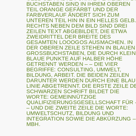
Im Rahm
Sommerfest im Interkulturellen Haus
in der 
Rezertifizierung der A Z A V-
Transpo
Trägerzulassung
Hilfsmat
Eine Falkengeschichte
Auf Ini
Projektbörse des Tempelhofer Feldes
C.U.B.A
Hilfe für Verwundete
Müll-Sammel-Termine bis Mai 2023
Be 
Aids-Arbeitgeber-Deklaration
Eine de
Müll-Sammel-Termine 2022/2023
transpo
Beitrag Berliner Woche
Lessing
World Clean Up Day
Berliner Freiwilligenbörse
Hum