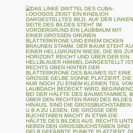
Suchen
Aktuelle Seite:
Startseite
|
Aktuelles
|
Hil
Spenden
Aktuelles
Ern
Natur im Garten
A Z A V-Maßnahmezertifizierung
Berlin,
CUBA gGmbH leistet bedeutende
Hilfe in der Ukraine