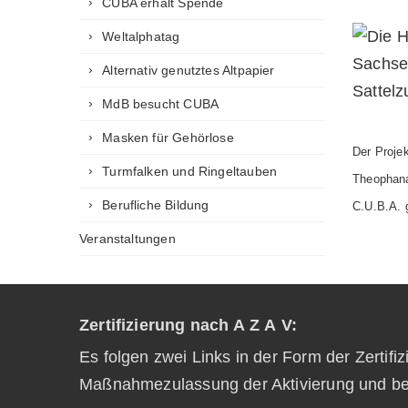
CUBA erhält Spende
Weltalphatag
Alternativ genutztes Altpapier
MdB besucht CUBA
Masken für Gehörlose
Der Projek
Turmfalken und Ringeltauben
Theophana
Berufliche Bildung
C.U.B.A.
Veranstaltungen
Zertifizierung nach A Z A V:
Es folgen zwei Links in der Form der Zertifi
Maßnahmezulassung der Aktivierung und be