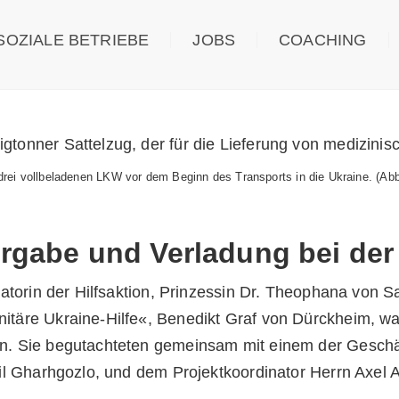
ls diverse medizinische Hilfsgüter wurden von der C.U
SOZIALE BETRIEBE
JOBS
COACHING
-Hilfe« – ein deutsch-polnisch-ukrainisches Netzwerk 
 zum Transport in die Ukraine übergeben.
 drei vollbeladenen LKW vor dem Beginn des Transports in die Ukraine. (A
rgabe und Verladung bei de
tiatorin der Hilfsaktion, Prinzessin Dr. Theophana von Sa
täre Ukraine-Hilfe«, Benedikt Graf von Dürckheim, war
. Sie begutachteten gemeinsam mit einem der Geschäf
lil Gharhgozlo, und dem Projektkoordinator Herrn Axel 