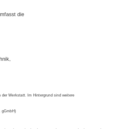
mfasst die
hnik,
A. gGmbH)