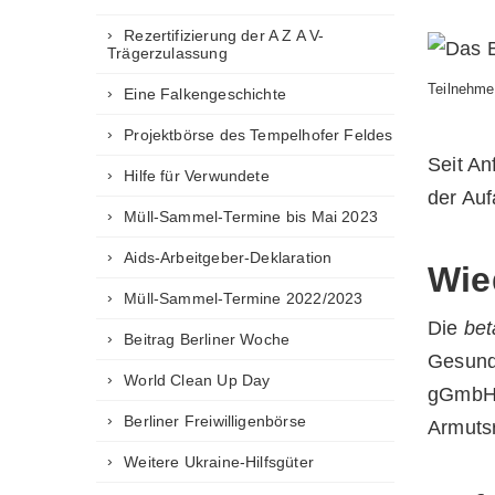
Rezertifizierung der A Z A V-
Trägerzulassung
Teilnehme
Eine Falkengeschichte
Projektbörse des Tempelhofer Feldes
Seit An
Hilfe für Verwundete
der Auf
Müll-Sammel-Termine bis Mai 2023
Aids-Arbeitgeber-Deklaration
Wie
Müll-Sammel-Termine 2022/2023
Die
bet
Beitrag Berliner Woche
Gesund
World Clean Up Day
gGmbH i
Berliner Freiwilligenbörse
Armuts
Weitere Ukraine-Hilfsgüter