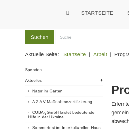
STARTSEITE
Suchen
Aktuelle Seite:
Startseite
|
Arbeit
|
Progr
Spenden
Aktuelles
Pr
Natur im Garten
A Z A V-Maßnahmezertifizierung
Erlernt
gemeinn
CUBA gGmbH leistet bedeutende
Hilfe in der Ukraine
abwech
Sommerfest im Interkulturellen Haus