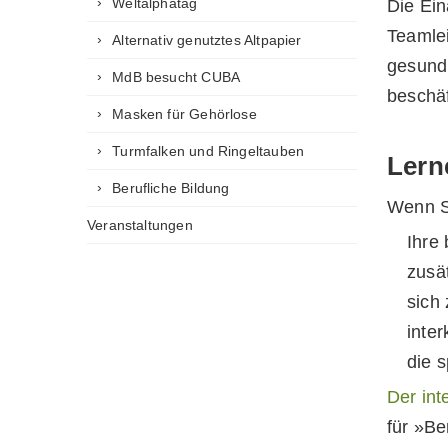
Weltalphatag
Die Ein
Teamlei
Alternativ genutztes Altpapier
gesund
MdB besucht CUBA
beschäf
Masken für Gehörlose
Turmfalken und Ringeltauben
Lern
Berufliche Bildung
Wenn Si
Veranstaltungen
Ihre
zusä
sich
inte
die 
Der int
für »Be