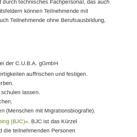
t durch technisches Fach­personal, das auch
itsfeldern können Teilnehmende mit
auch Teilnehmende ohne Berufsausbildung,
 bei der C.U.B.A. gGmbH
tigkeiten auffrischen und festigen.
erben.
 schulen lassen.
chen.
en (Menschen mit Migrationsbiografie).
hing (BJC)«.
BJC ist das Kürzel
ird die teilnehmenden Personen