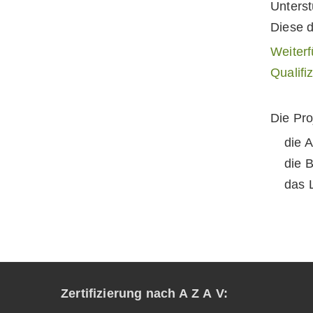
Unters
Diese d
Weiterf
Qualifi
Die Pro
die A
die 
das L
Zertifizierung nach A Z A V: